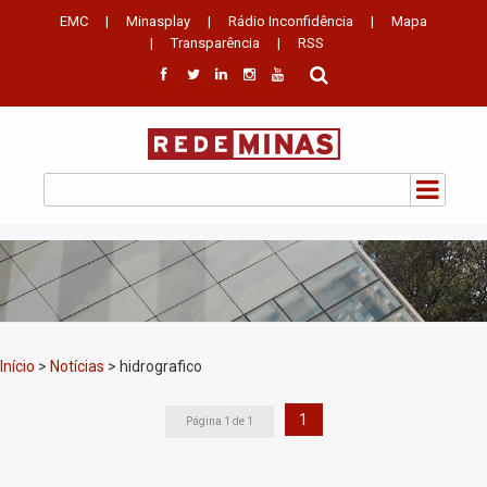
EMC
|
Minasplay
|
Rádio Inconfidência
|
Mapa
|
Transparência
|
RSS
Início
>
Notícias
>
hidrografico
1
Página 1 de 1